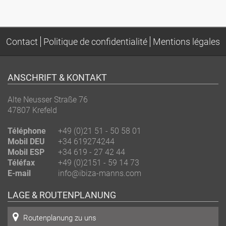
Contact
Politique de confidentialité
Mentions légales
ANSCHRIFT & KONTAKT
Alte Neusser Straße 76
47807
Krefeld
Téléphone
+49 (0)21 51 - 50 58 01
Mobil DEU
+34 619274244
Mobil ESP
+34 619 - 27 42 44
Téléfax
+49 (0)2151 - 59 14 73
E-mail
info@ibiza-manns.com
LAGE & ROUTENPLANUNG
Routenplanung zu uns