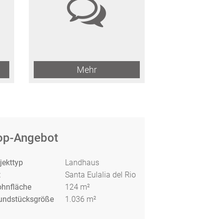
Mehr
op-Angebot
jekttyp
Landhaus
t
Santa Eulalia del Rio
hnfläche
124 m²
undstücksgröße
1.036 m²