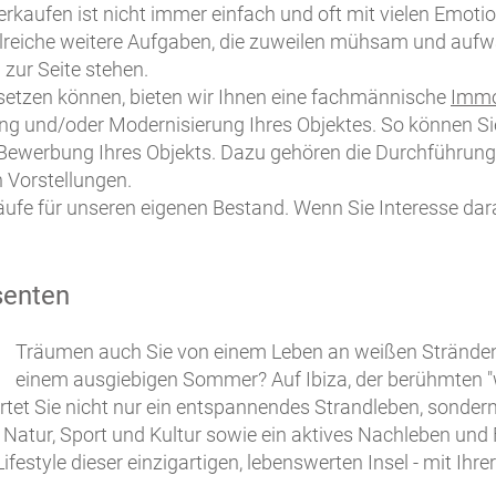
erkaufen ist nicht immer einfach und oft mit vielen Emoti
hlreiche weitere Aufgaben, die zuweilen mühsam und auf
 zur Seite stehen.
nsetzen können, bieten wir Ihnen eine fachmännische
Immo
g und/oder Modernisierung Ihres Objektes. So können Sie 
 Bewerbung Ihres Objekts. Dazu gehören die Durchführung
 Vorstellungen.
fe für unseren eigenen Bestand. Wenn Sie Interesse dara
senten
Träumen auch Sie von einem Leben an weißen Stränden,
einem ausgiebigen Sommer? Auf Ibiza, der berühmten "w
tet Sie nicht nur ein entspannendes Strandleben, sondern
Natur, Sport und Kultur sowie ein aktives Nachleben und Fes
festyle dieser einzigartigen, lebenswerten Insel - mit Ihre