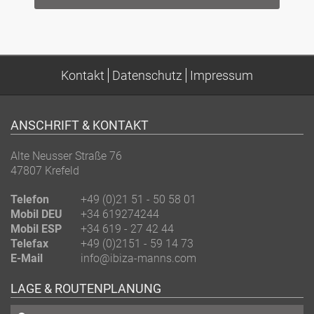
Kontakt
Datenschutz
Impressum
ANSCHRIFT & KONTAKT
Alte Neusser Straße 76
47807
Krefeld
Telefon
+49 (0)21 51 - 50 58 01
Mobil DEU
+34 619274244
Mobil ESP
+34 619 - 27 42 44
Telefax
+49 (0)2151 - 59 14 73
E-Mail
info@ibiza-manns.com
LAGE & ROUTENPLANUNG