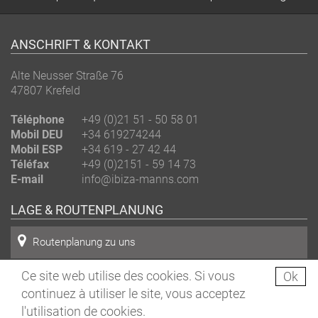
ANSCHRIFT & KONTAKT
Alte Neusser Straße 76
47807
Krefeld
Téléphone
+49 (0)21 51 - 50 58 01
Mobil DEU
+34 619274244
Mobil ESP
+34 619 - 27 42 44
Téléfax
+49 (0)2151 - 59 14 73
E-mail
info@ibiza-manns.com
LAGE & ROUTENPLANUNG
Routenplanung zu uns
Ce site web utilise des cookies. Si vous
Ok
Copyright 2026 bei Promotora - Ibiza - Alle Rechte vorbehalten.
continuez à utiliser le site, vous acceptez
l'utilisation de cookies.